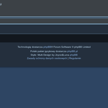
ji
Technologię dostarcza
phpBB
® Forum Software © phpBB Limited
Polski pakiet językowy dostarcza
phpBB.pl
Style: Multi Design by Joyce&Luna
phpBB
Zasady ochrony danych osobowych
|
Regulamin