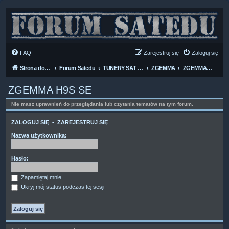
FAQ
Zarejestruj się
Zaloguj się
Strona domowa
Forum Satedu
TUNERY SAT HD-LINUX
ZGEMMA
ZGEMMA H9S SE
ZGEMMA H9S SE
Nie masz uprawnień do przeglądania lub czytania tematów na tym forum.
ZALOGUJ SIĘ
•
ZAREJESTRUJ SIĘ
Nazwa użytkownika:
Hasło:
Zapamiętaj mnie
Ukryj mój status podczas tej sesji