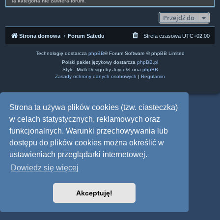
Ta kategoria nie zawiera forum.
Przejdź do
Strona domowa
Forum Satedu
Strefa czasowa
UTC+02:00
Technologię dostarcza
phpBB
® Forum Software © phpBB Limited
Polski pakiet językowy dostarcza
phpBB.pl
Style: Multi Design by Joyce&Luna
phpBB
Zasady ochrony danych osobowych
|
Regulamin
Strona ta używa plików cookies (tzw. ciasteczka)
w celach statystycznych, reklamowych oraz
funkcjonalnych. Warunki przechowywania lub
dostępu do plików cookies można określić w
ustawieniach przeglądarki internetowej.
Dowiedz się więcej
Akceptuję!