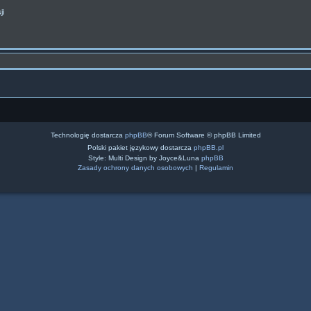
ji
Technologię dostarcza
phpBB
® Forum Software © phpBB Limited
Polski pakiet językowy dostarcza
phpBB.pl
Style: Multi Design by Joyce&Luna
phpBB
Zasady ochrony danych osobowych
|
Regulamin