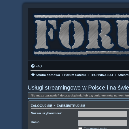
FAQ
Strona domowa
Forum Satedu
TECHNIKA SAT
Stream
Usługi streamingowe w Polsce i na świe
Nie masz uprawnień do przeglądania lub czytania tematów na tym for
ZALOGUJ SIĘ
•
ZAREJESTRUJ SIĘ
Nazwa użytkownika:
Hasło:
Zapamiętaj mnie