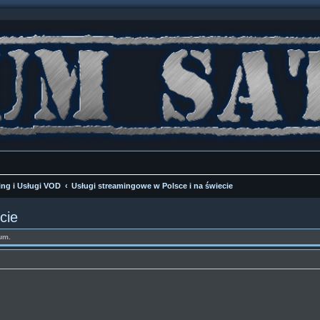
ing i Usługi VOD
Usługi streamingowe w Polsce i na świecie
cie
um.