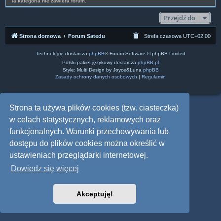
Ta kategoria nie zawiera forum.
Przejdź do
Strona domowa
Forum Satedu
Strefa czasowa
UTC+02:00
Technologię dostarcza
phpBB
® Forum Software © phpBB Limited
Polski pakiet językowy dostarcza
phpBB.pl
Style: Multi Design by Joyce&Luna
phpBB
Zasady ochrony danych osobowych
|
Regulamin
Strona ta używa plików cookies (tzw. ciasteczka)
w celach statystycznych, reklamowych oraz
funkcjonalnych. Warunki przechowywania lub
dostępu do plików cookies można określić w
ustawieniach przeglądarki internetowej.
Dowiedz się więcej
Akceptuję!