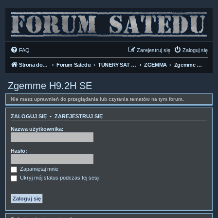
FAQ
Zarejestruj się
Zaloguj się
Strona domowa
Forum Satedu
TUNERY SAT HD-LINUX
ZGEMMA
Zgemme H9.2H SE
Zgemme H9.2H SE
Nie masz uprawnień do przeglądania lub czytania tematów na tym forum.
ZALOGUJ SIĘ
•
ZAREJESTRUJ SIĘ
Nazwa użytkownika:
Hasło:
Zapamiętaj mnie
Ukryj mój status podczas tej sesji