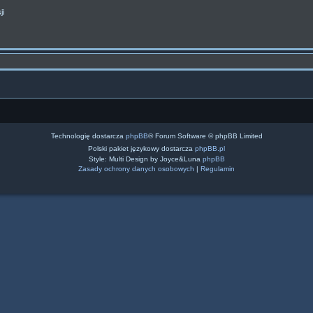
ji
Technologię dostarcza
phpBB
® Forum Software © phpBB Limited
Polski pakiet językowy dostarcza
phpBB.pl
Style: Multi Design by Joyce&Luna
phpBB
Zasady ochrony danych osobowych
|
Regulamin