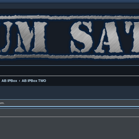
AB IPBox
AB IPBox TWO
um.