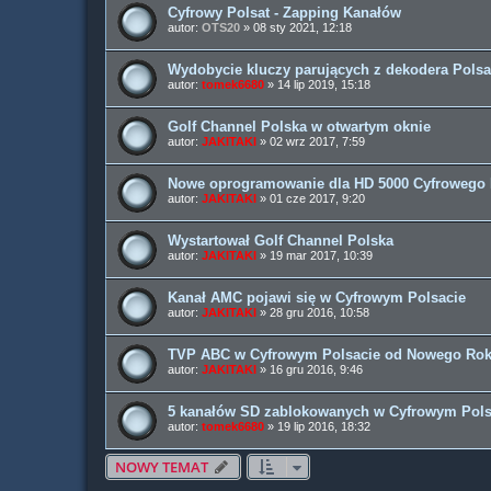
Cyfrowy Polsat - Zapping Kanałów
autor:
OTS20
» 08 sty 2021, 12:18
Wydobycie kluczy parujących z dekodera Polsa
autor:
tomek6680
» 14 lip 2019, 15:18
Golf Channel Polska w otwartym oknie
autor:
JAKITAKI
» 02 wrz 2017, 7:59
Nowe oprogramowanie dla HD 5000 Cyfrowego 
autor:
JAKITAKI
» 01 cze 2017, 9:20
Wystartował Golf Channel Polska
autor:
JAKITAKI
» 19 mar 2017, 10:39
Kanał AMC pojawi się w Cyfrowym Polsacie
autor:
JAKITAKI
» 28 gru 2016, 10:58
TVP ABC w Cyfrowym Polsacie od Nowego Ro
autor:
JAKITAKI
» 16 gru 2016, 9:46
5 kanałów SD zablokowanych w Cyfrowym Pols
autor:
tomek6680
» 19 lip 2016, 18:32
NOWY TEMAT