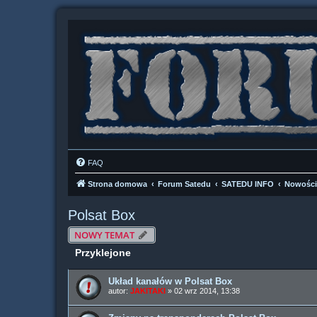
FAQ
Strona domowa
Forum Satedu
SATEDU INFO
Nowości
Polsat Box
NOWY TEMAT
Przyklejone
Układ kanałów w Polsat Box
autor:
JAKITAKI
» 02 wrz 2014, 13:38