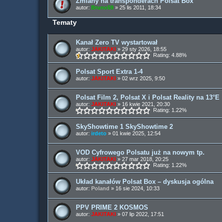
Zmiany na transponderach Polsat Box
autor:
Bruno59
» 25 lis 2011, 18:34
Tematy
Kanał Zero TV wystartował
autor:
JAKITAKI
» 29 sty 2026, 18:55
Rating: 4.88%
Polsat Sport Extra 1-4
autor:
JAKITAKI
» 02 wrz 2025, 9:50
Polsat Film 2, Polsat X i Polsat Reality na 13°E
autor:
JAKITAKI
» 16 kwie 2021, 20:30
Rating: 1.22%
SkyShowtime 1 SkyShowtime 2
autor:
irdeto
» 01 kwie 2025, 12:54
VOD Cyfrowego Polsatu już na nowym tp.
autor:
JAKITAKI
» 27 mar 2018, 20:25
Rating: 1.22%
Układ kanałów Polsat Box – dyskusja ogólna
autor:
Poland
» 16 sie 2024, 10:33
PPV PRIME 2 KOSMOS
autor:
JAKITAKI
» 07 lip 2022, 17:51