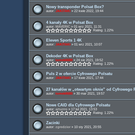
Nowy transponder Polsat Box?
autor:
JAKITAKI
» 22 kwie 2022, 19:44
4 kanały 4K w Polsat Box
autor:
MAVERIC
» 01 wrz 2021, 11:31
Rating: 1.22%
Eleven Sports 1 4K
autor:
JAKITAKI
» 01 wrz 2021, 10:07
Dekoder 4K w Polsat Box
autor:
tomek6680
» 24 sie 2021, 19:52
Rating: 1.22%
Puls 2 w ofercie Cyfrowego Polsatu
autor:
JAKITAKI
» 17 kwie 2021, 17:44
27 kanałów w „otwartym oknie” od Cyfrowego 
autor:
tomek6680
» 30 mar 2021, 19:57
Nowe CAID dla Cyfrowego Polsatu
autor:
arturrro
» 17 lut 2021, 13:53
Rating: 1.22%
Zacinki
autor:
zgredzior
» 10 sty 2021, 20:55