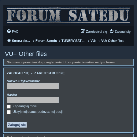
FAQ
Zarejestruj się
Zaloguj się
Strona domowa
Forum Satedu
TUNERY SAT HD-LINUX
VU+
VU+ Other files
VU+ Other files
Nie masz uprawnień do przeglądania lub czytania tematów na tym forum.
ZALOGUJ SIĘ
•
ZAREJESTRUJ SIĘ
Nazwa użytkownika:
Hasło:
Zapamiętaj mnie
Ukryj mój status podczas tej sesji