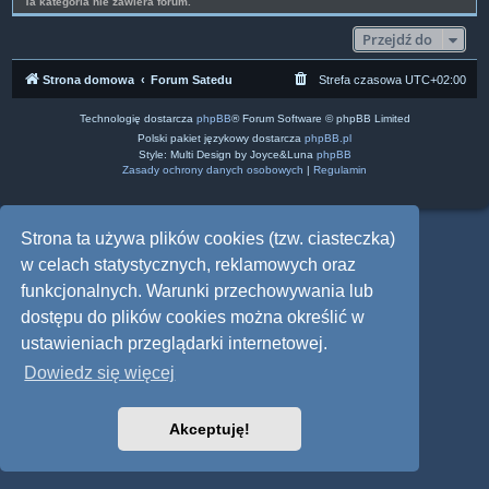
Ta kategoria nie zawiera forum.
Przejdź do
Strona domowa
Forum Satedu
Strefa czasowa
UTC+02:00
Technologię dostarcza
phpBB
® Forum Software © phpBB Limited
Polski pakiet językowy dostarcza
phpBB.pl
Style: Multi Design by Joyce&Luna
phpBB
Zasady ochrony danych osobowych
|
Regulamin
Strona ta używa plików cookies (tzw. ciasteczka)
w celach statystycznych, reklamowych oraz
funkcjonalnych. Warunki przechowywania lub
dostępu do plików cookies można określić w
ustawieniach przeglądarki internetowej.
Dowiedz się więcej
Akceptuję!