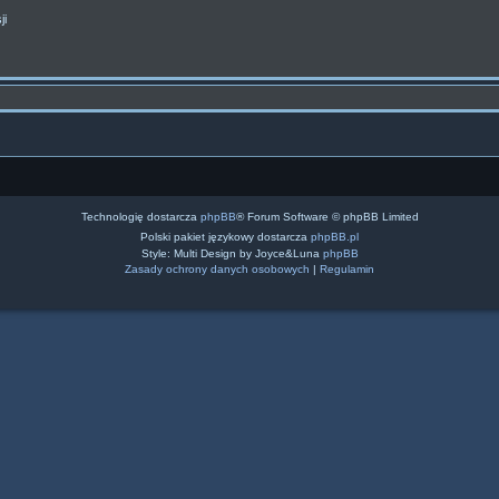
ji
Technologię dostarcza
phpBB
® Forum Software © phpBB Limited
Polski pakiet językowy dostarcza
phpBB.pl
Style: Multi Design by Joyce&Luna
phpBB
Zasady ochrony danych osobowych
|
Regulamin