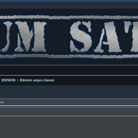
EDISION
Edision argus classic
um.