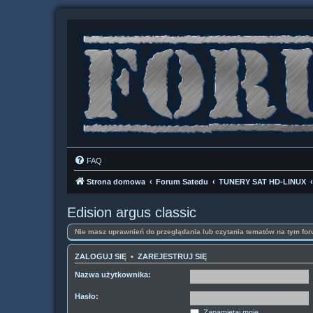
FAQ
Strona domowa
Forum Satedu
TUNERY SAT HD-LINUX
Edision argus classic
Nie masz uprawnień do przeglądania lub czytania tematów na tym for
ZALOGUJ SIĘ
•
ZAREJESTRUJ SIĘ
Nazwa użytkownika:
Hasło:
Zapamiętaj mnie