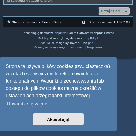
Ta kategoria nie zawiera forum.
Przejdź do
Strona domowa
Forum Satedu
Strefa czasowa
UTC+02:00
Technologię dostarcza
phpBB
® Forum Software © phpBB Limited
Polski pakiet językowy dostarcza
phpBB.pl
Style: Multi Design by Joyce&Luna
phpBB
Zasady ochrony danych osobowych
|
Regulamin
Strona ta używa plików cookies (tzw. ciasteczka)
w celach statystycznych, reklamowych oraz
funkcjonalnych. Warunki przechowywania lub
dostępu do plików cookies można określić w
ustawieniach przeglądarki internetowej.
Dowiedz się więcej
Akceptuję!