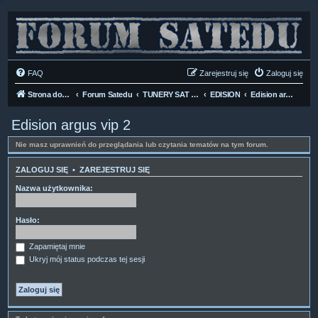
FAQ
Zarejestruj się
Zaloguj się
Strona domowa
Forum Satedu
TUNERY SAT HD-LINUX
EDISION
Edision argus vip 2
Edision argus vip 2
Nie masz uprawnień do przeglądania lub czytania tematów na tym forum.
ZALOGUJ SIĘ
•
ZAREJESTRUJ SIĘ
Nazwa użytkownika:
Hasło:
Zapamiętaj mnie
Ukryj mój status podczas tej sesji