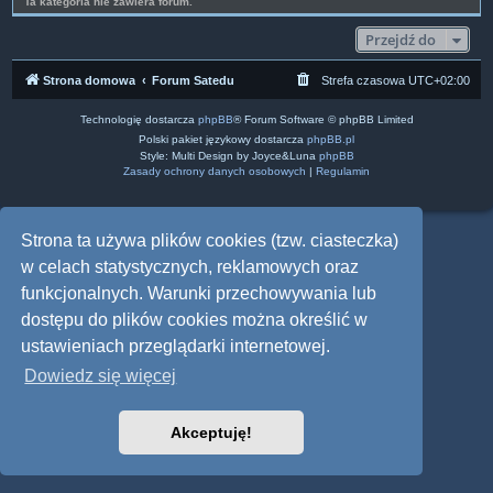
Ta kategoria nie zawiera forum.
Przejdź do
Strona domowa
Forum Satedu
Strefa czasowa
UTC+02:00
Technologię dostarcza
phpBB
® Forum Software © phpBB Limited
Polski pakiet językowy dostarcza
phpBB.pl
Style: Multi Design by Joyce&Luna
phpBB
Zasady ochrony danych osobowych
|
Regulamin
Strona ta używa plików cookies (tzw. ciasteczka)
w celach statystycznych, reklamowych oraz
funkcjonalnych. Warunki przechowywania lub
dostępu do plików cookies można określić w
ustawieniach przeglądarki internetowej.
Dowiedz się więcej
Akceptuję!