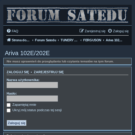
FAQ
Zarejestruj się
Zaloguj się
Strona domowa
Forum Satedu
TUNERY SAT HD-LINUX
FERGUSON
Ariva 102E/202E
Ariva 102E/202E
Nie masz uprawnień do przeglądania lub czytania tematów na tym forum.
ZALOGUJ SIĘ
•
ZAREJESTRUJ SIĘ
Nazwa użytkownika:
Hasło:
Zapamiętaj mnie
Ukryj mój status podczas tej sesji