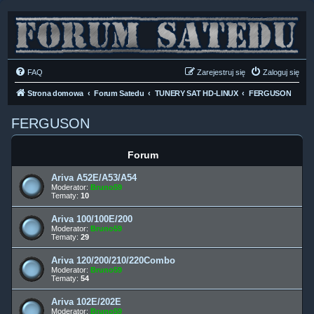
FAQ
Zarejestruj się
Zaloguj się
Strona domowa
Forum Satedu
TUNERY SAT HD-LINUX
FERGUSON
FERGUSON
Forum
Ariva A52E/A53/A54
Moderator:
Bruno59
Tematy:
10
Ariva 100/100E/200
Moderator:
Bruno59
Tematy:
29
Ariva 120/200/210/220Combo
Moderator:
Bruno59
Tematy:
54
Ariva 102E/202E
Moderator:
Bruno59