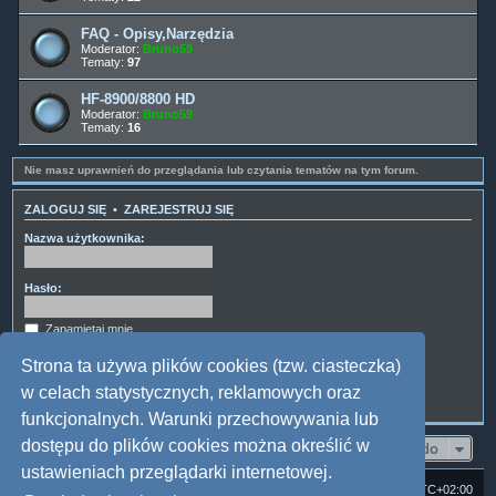
FAQ - Opisy,Narzędzia
Moderator:
Bruno59
Tematy:
97
HF-8900/8800 HD
Moderator:
Bruno59
Tematy:
16
Nie masz uprawnień do przeglądania lub czytania tematów na tym forum.
ZALOGUJ SIĘ
•
ZAREJESTRUJ SIĘ
Nazwa użytkownika:
Hasło:
Zapamiętaj mnie
Ukryj mój status podczas tej sesji
Strona ta używa plików cookies (tzw. ciasteczka)
w celach statystycznych, reklamowych oraz
funkcjonalnych. Warunki przechowywania lub
dostępu do plików cookies można określić w
Przejdź do
ustawieniach przeglądarki internetowej.
Strona domowa
Forum Satedu
Strefa czasowa
UTC+02:00