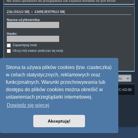
Nie masz uprawnień do przeglądania lub czytania tematów na tym forum.
ZALOGUJ SIĘ
•
ZAREJESTRUJ SIĘ
Nazwa użytkownika:
Hasło:
Zapamiętaj mnie
Ukryj mój status podczas tej sesji
Strona ta używa plików cookies (tzw. ciasteczka)
w celach statystycznych, reklamowych oraz
Przejdź do
funkcjonalnych. Warunki przechowywania lub
dostępu do plików cookies można określić w
Strona domowa
Forum Satedu
Strefa czasowa
UTC+02:00
ustawieniach przeglądarki internetowej.
Technologię dostarcza
phpBB
® Forum Software © phpBB Limited
Dowiedz się więcej
Polski pakiet językowy dostarcza
phpBB.pl
Style: Multi Design by Joyce&Luna
phpBB
Zasady ochrony danych osobowych
|
Regulamin
Akceptuję!