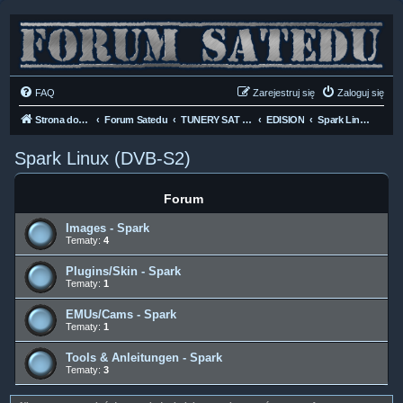
FAQ
Zarejestruj się
Zaloguj się
Strona domowa
Forum Satedu
TUNERY SAT HD-LINUX
EDISION
Spark Linux (DVB-S2)
Spark Linux (DVB-S2)
Forum
Images - Spark
Tematy:
4
Plugins/Skin - Spark
Tematy:
1
EMUs/Cams - Spark
Tematy:
1
Tools & Anleitungen - Spark
Tematy:
3