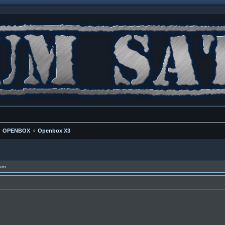
OPENBOX
Openbox X3
um.