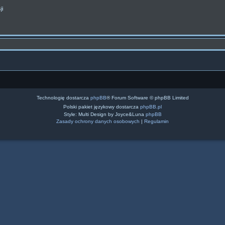
ji
Technologię dostarcza
phpBB
® Forum Software © phpBB Limited
Polski pakiet językowy dostarcza
phpBB.pl
Style: Multi Design by Joyce&Luna
phpBB
Zasady ochrony danych osobowych
|
Regulamin