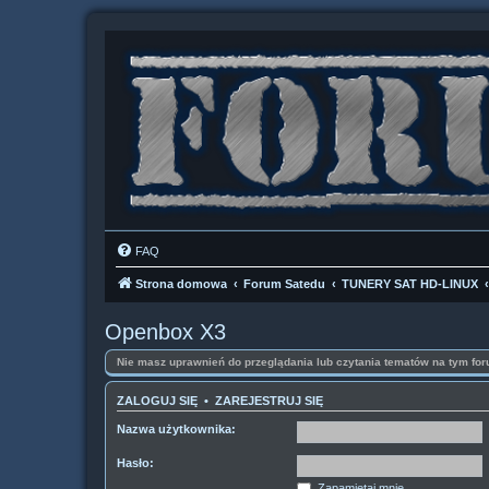
FAQ
Strona domowa
Forum Satedu
TUNERY SAT HD-LINUX
Openbox X3
Nie masz uprawnień do przeglądania lub czytania tematów na tym for
ZALOGUJ SIĘ
•
ZAREJESTRUJ SIĘ
Nazwa użytkownika:
Hasło:
Zapamiętaj mnie