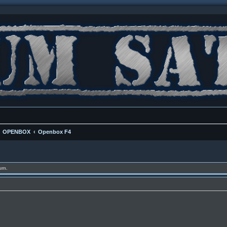
OPENBOX
Openbox F4
um.