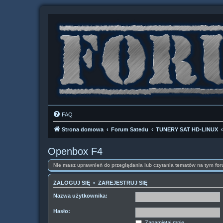
FAQ
Strona domowa
Forum Satedu
TUNERY SAT HD-LINUX
Openbox F4
Nie masz uprawnień do przeglądania lub czytania tematów na tym for
ZALOGUJ SIĘ
•
ZAREJESTRUJ SIĘ
Nazwa użytkownika:
Hasło:
Zapamiętaj mnie