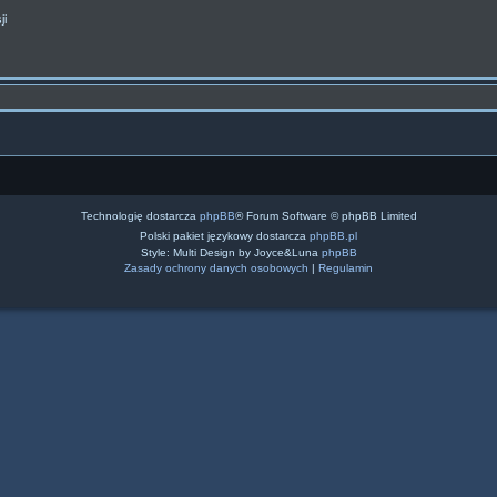
ji
Technologię dostarcza
phpBB
® Forum Software © phpBB Limited
Polski pakiet językowy dostarcza
phpBB.pl
Style: Multi Design by Joyce&Luna
phpBB
Zasady ochrony danych osobowych
|
Regulamin