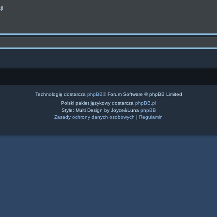
ji
Technologię dostarcza
phpBB
® Forum Software © phpBB Limited
Polski pakiet językowy dostarcza
phpBB.pl
Style: Multi Design by Joyce&Luna
phpBB
Zasady ochrony danych osobowych
|
Regulamin