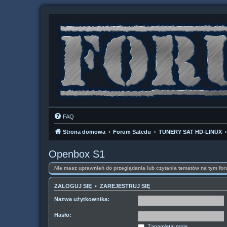
FAQ
Strona domowa
Forum Satedu
TUNERY SAT HD-LINUX
Openbox S1
Nie masz uprawnień do przeglądania lub czytania tematów na tym for
ZALOGUJ SIĘ
•
ZAREJESTRUJ SIĘ
Nazwa użytkownika:
Hasło:
Zapamiętaj mnie