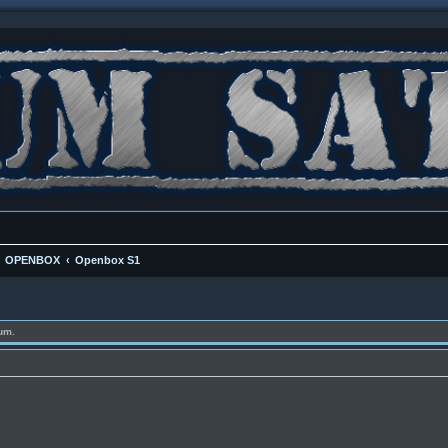
OPENBOX
Openbox S1
um.