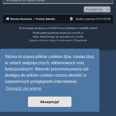
Ta kategoria nie zawiera forum.
Przejdź do
Strona domowa
Forum Satedu
Strefa czasowa
UTC+02:00
Technologię dostarcza
phpBB
® Forum Software © phpBB Limited
Polski pakiet językowy dostarcza
phpBB.pl
Style: Multi Design by Joyce&Luna
phpBB
Zasady ochrony danych osobowych
|
Regulamin
Strona ta używa plików cookies (tzw. ciasteczka)
w celach statystycznych, reklamowych oraz
funkcjonalnych. Warunki przechowywania lub
dostępu do plików cookies można określić w
ustawieniach przeglądarki internetowej.
Dowiedz się więcej
Akceptuję!