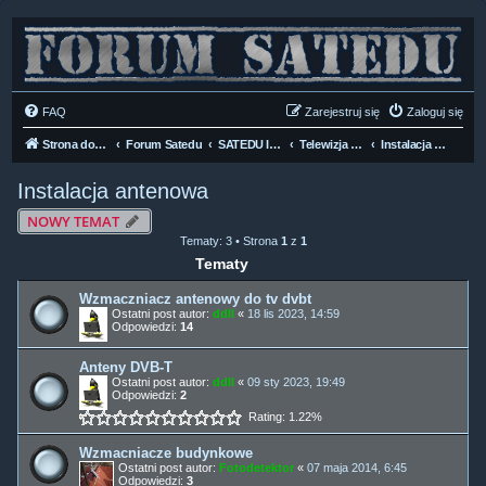
FAQ
Zarejestruj się
Zaloguj się
Strona domowa
Forum Satedu
SATEDU INFO
Telewizja Naziemna DVB-T
Instalacja antenowa
Instalacja antenowa
NOWY TEMAT
Tematy: 3 • Strona
1
z
1
Tematy
Wzmaczniacz antenowy do tv dvbt
Ostatni post autor:
ddll
«
18 lis 2023, 14:59
Odpowiedzi:
14
Anteny DVB-T
Ostatni post autor:
ddll
«
09 sty 2023, 19:49
Odpowiedzi:
2
Rating: 1.22%
Wzmacniacze budynkowe
Ostatni post autor:
Fotodetektor
«
07 maja 2014, 6:45
Odpowiedzi:
3