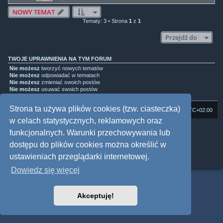
NOWY TEMAT
Tematy: 3 • Strona
1
z
1
Przejdź do
TWOJE UPRAWNIENIA NA TYM FORUM
Nie możesz
tworzyć nowych tematów
Nie możesz
odpowiadać w tematach
Nie możesz
zmieniać swoich postów
Nie możesz
usuwać swoich postów
Nie możesz
dodawać załączników
Strona ta używa plików cookies (tzw. ciasteczka)
Strona domowa
Forum Satedu
Strefa czasowa
UTC+02:00
w celach statystycznych, reklamowych oraz
Technologię dostarcza
phpBB
® Forum Software © phpBB Limited
funkcjonalnych. Warunki przechowywania lub
Polski pakiet językowy dostarcza
phpBB.pl
dostępu do plików cookies można określić w
Style: Multi Design by Joyce&Luna
phpBB
Zasady ochrony danych osobowych
|
Regulamin
ustawieniach przeglądarki internetowej.
Dowiedz się więcej
Akceptuję!