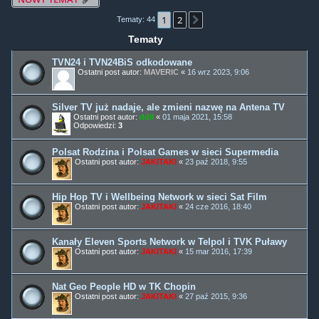
1
2
Następna
Tematy: 44
Tematy
TVN24 i TVN24BiS odkodowane
Ostatni post autor:
MAVERIC
«
16 wrz 2023, 9:06
Silver TV już nadaje, ale zmieni nazwę na Antena TV
Ostatni post autor:
ddll
«
01 maja 2021, 15:58
Odpowiedzi:
3
Polsat Rodzina i Polsat Games w sieci Supermedia
Ostatni post autor:
JAKITAKI
«
23 paź 2018, 9:55
Hip Hop TV i Wellbeing Network w sieci Sat Film
Ostatni post autor:
JAKITAKI
«
24 cze 2016, 18:40
Kanały Eleven Sports Network w Telpol i TVK Puławy
Ostatni post autor:
JAKITAKI
«
15 mar 2016, 17:39
Nat Geo People HD w TK Chopin
Ostatni post autor:
JAKITAKI
«
27 paź 2015, 9:36