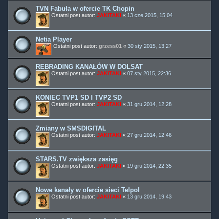
TVN Fabuła w ofercie TK Chopin
Ostatni post autor:
JAKITAKI
«
13 cze 2015, 15:04
Netia Player
Ostatni post autor:
grzess01
«
30 sty 2015, 13:27
REBRADING KANAŁÓW W DOLSAT
Ostatni post autor:
JAKITAKI
«
07 sty 2015, 22:36
KONIEC TVP1 SD I TVP2 SD
Ostatni post autor:
JAKITAKI
«
31 gru 2014, 12:28
Zmiany w SMSDIGITAL
Ostatni post autor:
JAKITAKI
«
27 gru 2014, 12:46
STARS.TV zwiększa zasięg
Ostatni post autor:
JAKITAKI
«
19 gru 2014, 22:35
Nowe kanały w ofercie sieci Telpol
Ostatni post autor:
JAKITAKI
«
13 gru 2014, 19:43