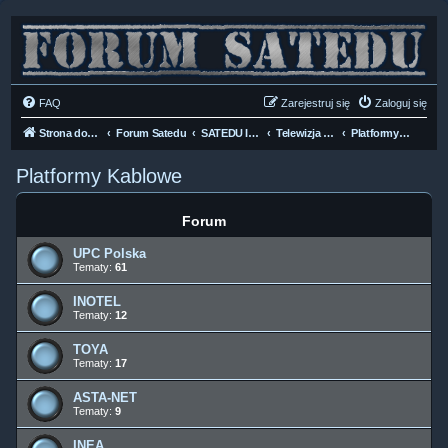
FAQ
Zarejestruj się
Zaloguj się
Strona domowa
Forum Satedu
SATEDU INFO
Telewizja Kablowa DVB-C
Platformy Kablowe
Platformy Kablowe
Forum
UPC Polska
Tematy:
61
INOTEL
Tematy:
12
TOYA
Tematy:
17
ASTA-NET
Tematy:
9
INEA