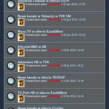
Universal Channel w ofercie SSTP
Ostatni post autor:
JAKITAKI
«
10 gru 2014, 14:32
Nowe kanały w Telewizji w TVK SM
Ostatni post autor:
JAKITAKI
«
10 gru 2014, 14:25
Muzo.TV w ofercie East&West
Ostatni post autor:
JAKITAKI
«
05 gru 2014, 22:22
Eltronik:HBO w HD
Ostatni post autor:
JAKITAKI
«
28 lis 2014, 14:09
Adventure HD w TVK
Ostatni post autor:
JAKITAKI
«
26 lis 2014, 18:11
Nowe kanały w ofercie TEOSAT
Ostatni post autor:
JAKITAKI
«
13 lis 2014, 11:48
TV Puls HD w ofercie East&West
Ostatni post autor:
JAKITAKI
«
13 lis 2014, 11:41
Nowe kanały w ofercie CzaJen