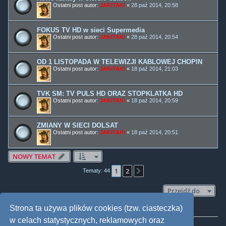
Ostatni post autor:
JAKITAKI
«
28 paź 2014, 20:58
FOKUS TV HD w sieci Supermedia
Ostatni post autor:
JAKITAKI
«
28 paź 2014, 20:54
OD 1 LISTOPADA W TELEWIZJI KABLOWEJ CHOPIN
Ostatni post autor:
JAKITAKI
«
18 paź 2014, 21:03
TVK SM: TV PULS HD ORAZ STOPKLATKA HD
Ostatni post autor:
JAKITAKI
«
18 paź 2014, 20:59
ZMIANY W SIECI DOLSAT
Ostatni post autor:
JAKITAKI
«
18 paź 2014, 20:51
NOWY TEMAT
1
2
Następna
Tematy: 44
Przejdź do
Strona ta używa plików cookies (tzw. ciasteczka)
TWOJE UPRAWNIENIA NA TYM FORUM
w celach statystycznych, reklamowych oraz
Nie możesz
tworzyć nowych tematów