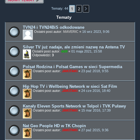
1
2
Następna
Tematy: 44
Tematy
TVN24 i TVN24BiS odkodowane
Ostatni post autor:
MAVERIC
«
16 wrz 2023, 9:06
Silver TV już nadaje, ale zmieni nazwę na Antena TV
Ostatni post autor:
ddll
«
01 maja 2021, 15:58
Odpowiedzi:
3
Polsat Rodzina i Polsat Games w sieci Supermedia
Ostatni post autor:
JAKITAKI
«
23 paź 2018, 9:55
Hip Hop TV i Wellbeing Network w sieci Sat Film
Ostatni post autor:
JAKITAKI
«
24 cze 2016, 18:40
Kanały Eleven Sports Network w Telpol i TVK Puławy
Ostatni post autor:
JAKITAKI
«
15 mar 2016, 17:39
Nat Geo People HD w TK Chopin
Ostatni post autor:
JAKITAKI
«
27 paź 2015, 9:36