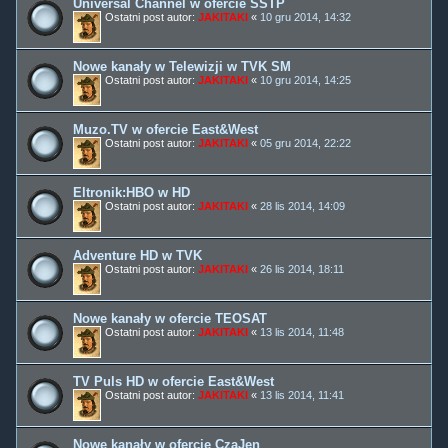
Universal Channel w ofercie SSTP
Ostatni post autor:
JAKITAKI
«
10 gru 2014, 14:32
Nowe kanały w Telewizji w TVK SM
Ostatni post autor:
JAKITAKI
«
10 gru 2014, 14:25
Muzo.TV w ofercie East&West
Ostatni post autor:
JAKITAKI
«
05 gru 2014, 22:22
Eltronik:HBO w HD
Ostatni post autor:
JAKITAKI
«
28 lis 2014, 14:09
Adventure HD w TVK
Ostatni post autor:
JAKITAKI
«
26 lis 2014, 18:11
Nowe kanały w ofercie TEOSAT
Ostatni post autor:
JAKITAKI
«
13 lis 2014, 11:48
TV Puls HD w ofercie East&West
Ostatni post autor:
JAKITAKI
«
13 lis 2014, 11:41
Nowe kanały w ofercie CzaJen