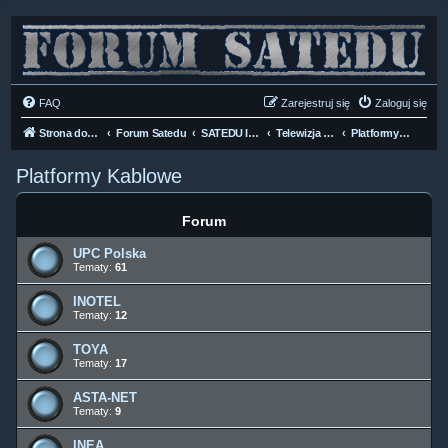
FAQ
Zarejestruj się
Zaloguj się
Strona domowa
Forum Satedu
SATEDU INFO
Telewizja Kablowa DVB-C
Platformy Kablowe
Platformy Kablowe
Forum
UPC Polska
Tematy:
61
INOTEL
Tematy:
12
TOYA
Tematy:
17
ASTA-NET
Tematy:
9
INEA