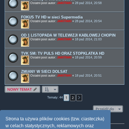
Ostatni post autor:
JAKITAKI
«
28 paź 2014, 20:58
FOKUS TV HD w sieci Supermedia
Ostatni post autor:
JAKITAKI
«
28 paź 2014, 20:54
OD 1 LISTOPADA W TELEWIZJI KABLOWEJ CHOPIN
Ostatni post autor:
JAKITAKI
«
18 paź 2014, 21:03
TVK SM: TV PULS HD ORAZ STOPKLATKA HD
Ostatni post autor:
JAKITAKI
«
18 paź 2014, 20:59
ZMIANY W SIECI DOLSAT
Ostatni post autor:
JAKITAKI
«
18 paź 2014, 20:51
NOWY TEMAT
1
2
Następna
Tematy: 44
Przejdź do
Strona ta używa plików cookies (tzw. ciasteczka)
TWOJE UPRAWNIENIA NA TYM FORUM
w celach statystycznych, reklamowych oraz
Nie możesz
tworzyć nowych tematów