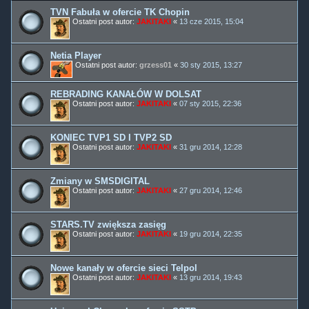
TVN Fabuła w ofercie TK Chopin
Ostatni post autor:
JAKITAKI
«
13 cze 2015, 15:04
Netia Player
Ostatni post autor:
grzess01
«
30 sty 2015, 13:27
REBRADING KANAŁÓW W DOLSAT
Ostatni post autor:
JAKITAKI
«
07 sty 2015, 22:36
KONIEC TVP1 SD I TVP2 SD
Ostatni post autor:
JAKITAKI
«
31 gru 2014, 12:28
Zmiany w SMSDIGITAL
Ostatni post autor:
JAKITAKI
«
27 gru 2014, 12:46
STARS.TV zwiększa zasięg
Ostatni post autor:
JAKITAKI
«
19 gru 2014, 22:35
Nowe kanały w ofercie sieci Telpol
Ostatni post autor:
JAKITAKI
«
13 gru 2014, 19:43