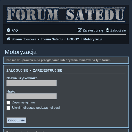
FAQ
Zarejestruj się
Zaloguj się
Strona domowa
Forum Satedu
HOBBY
Motoryzacja
Motoryzacja
Nie masz uprawnień do przeglądania lub czytania tematów na tym forum.
ZALOGUJ SIĘ
•
ZAREJESTRUJ SIĘ
Nazwa użytkownika:
Hasło:
Zapamiętaj mnie
Ukryj mój status podczas tej sesji