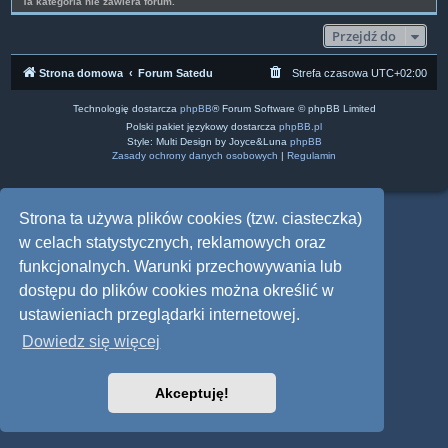
Ta kategoria nie zawiera forum.
Przejdź do
Strona domowa
Forum Satedu
Strefa czasowa
UTC+02:00
Technologię dostarcza
phpBB
® Forum Software © phpBB Limited
Polski pakiet językowy dostarcza
phpBB.pl
Style: Multi Design by Joyce&Luna
phpBB
Zasady ochrony danych osobowych
|
Regulamin
Strona ta używa plików cookies (tzw. ciasteczka)
w celach statystycznych, reklamowych oraz
funkcjonalnych. Warunki przechowywania lub
dostępu do plików cookies można określić w
ustawieniach przeglądarki internetowej.
Dowiedz się więcej
Akceptuję!