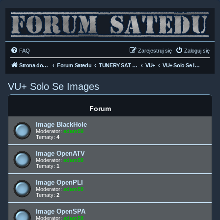
FAQ
Zarejestruj się
Zaloguj się
Strona domowa
Forum Satedu
TUNERY SAT HD-LINUX
VU+
VU+ Solo Se Images
VU+ Solo Se Images
Forum
Image BlackHole
Moderator:
adam59
Tematy:
4
Image OpenATV
Moderator:
adam59
Tematy:
1
Image OpenPLI
Moderator:
adam59
Tematy:
2
Image OpenSPA
Moderator:
adam59