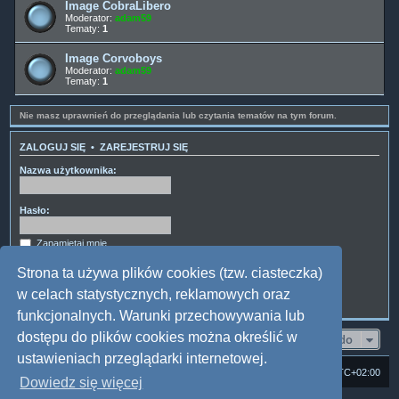
Image CobraLibero
Moderator:
adam59
Tematy:
1
Image Corvoboys
Moderator:
adam59
Tematy:
1
Nie masz uprawnień do przeglądania lub czytania tematów na tym forum.
ZALOGUJ SIĘ
•
ZAREJESTRUJ SIĘ
Nazwa użytkownika:
Hasło:
Zapamiętaj mnie
Ukryj mój status podczas tej sesji
Strona ta używa plików cookies (tzw. ciasteczka)
w celach statystycznych, reklamowych oraz
funkcjonalnych. Warunki przechowywania lub
dostępu do plików cookies można określić w
Przejdź do
ustawieniach przeglądarki internetowej.
Strona domowa
Forum Satedu
Strefa czasowa
UTC+02:00
Dowiedz się więcej