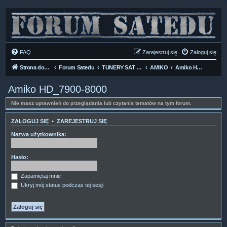
FAQ
Zarejestruj się
Zaloguj się
Strona domowa
Forum Satedu
TUNERY SAT HD-LINUX
AMIKO
Amiko HD_7900-8000
Amiko HD_7900-8000
Nie masz uprawnień do przeglądania lub czytania tematów na tym forum.
ZALOGUJ SIĘ
•
ZAREJESTRUJ SIĘ
Nazwa użytkownika:
Hasło:
Zapamiętaj mnie
Ukryj mój status podczas tej sesji