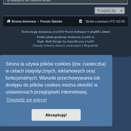
Ta kategoria nie zawiera forum.
Przejdź do
Strona domowa
Forum Satedu
Strefa czasowa
UTC+02:00
Technologię dostarcza
phpBB
® Forum Software © phpBB Limited
Polski pakiet językowy dostarcza
phpBB.pl
Style: Multi Design by Joyce&Luna
phpBB
Zasady ochrony danych osobowych
|
Regulamin
Strona ta używa plików cookies (tzw. ciasteczka)
w celach statystycznych, reklamowych oraz
funkcjonalnych. Warunki przechowywania lub
dostępu do plików cookies można określić w
ustawieniach przeglądarki internetowej.
Dowiedz się więcej
Akceptuję!