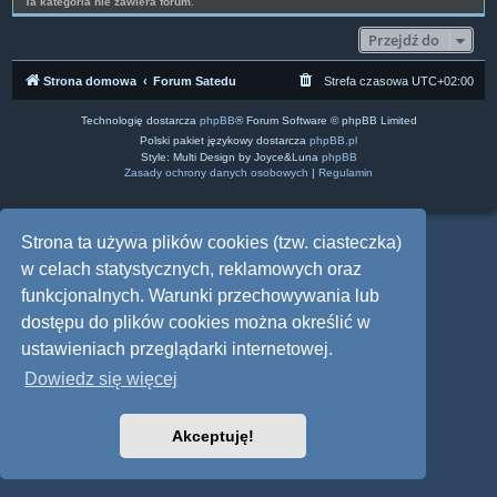
Ta kategoria nie zawiera forum.
Przejdź do
Strona domowa
Forum Satedu
Strefa czasowa
UTC+02:00
Technologię dostarcza
phpBB
® Forum Software © phpBB Limited
Polski pakiet językowy dostarcza
phpBB.pl
Style: Multi Design by Joyce&Luna
phpBB
Zasady ochrony danych osobowych
|
Regulamin
Strona ta używa plików cookies (tzw. ciasteczka)
w celach statystycznych, reklamowych oraz
funkcjonalnych. Warunki przechowywania lub
dostępu do plików cookies można określić w
ustawieniach przeglądarki internetowej.
Dowiedz się więcej
Akceptuję!