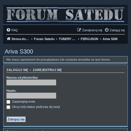
FAQ
Zarejestruj się
Zaloguj się
Strona domowa
Forum Satedu
TUNERY SAT HD-LINUX
FERGUSON
Ariva S300
Ariva S300
Nie masz uprawnień do przeglądania lub czytania tematów na tym forum.
ZALOGUJ SIĘ
•
ZAREJESTRUJ SIĘ
Nazwa użytkownika:
Hasło:
Zapamiętaj mnie
Ukryj mój status podczas tej sesji