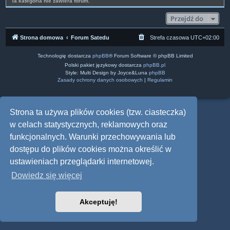
Ta kategoria nie zawiera forum.
Przejdź do
Strona domowa
Forum Satedu
Strefa czasowa
UTC+02:00
Technologię dostarcza
phpBB
® Forum Software © phpBB Limited
Polski pakiet językowy dostarcza
phpBB.pl
Style: Multi Design by Joyce&Luna
phpBB
Zasady ochrony danych osobowych
|
Regulamin
Strona ta używa plików cookies (tzw. ciasteczka)
w celach statystycznych, reklamowych oraz
funkcjonalnych. Warunki przechowywania lub
dostępu do plików cookies można określić w
ustawieniach przeglądarki internetowej.
Dowiedz się więcej
Akceptuję!