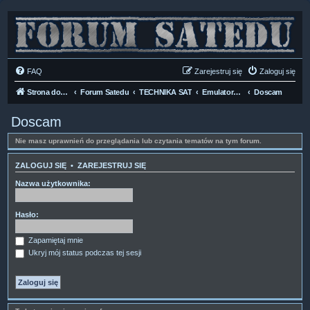
FAQ
Zarejestruj się
Zaloguj się
Strona domowa
Forum Satedu
TECHNIKA SAT
Emulators & Cardservers
Doscam
Doscam
Nie masz uprawnień do przeglądania lub czytania tematów na tym forum.
ZALOGUJ SIĘ
•
ZAREJESTRUJ SIĘ
Nazwa użytkownika:
Hasło:
Zapamiętaj mnie
Ukryj mój status podczas tej sesji