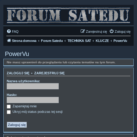
FAQ
Zarejestruj się
Zaloguj się
Strona domowa
Forum Satedu
TECHNIKA SAT
KLUCZE
PowerVu
PowerVu
Nie masz uprawnień do przeglądania lub czytania tematów na tym forum.
ZALOGUJ SIĘ
•
ZAREJESTRUJ SIĘ
Nazwa użytkownika:
Hasło:
Zapamiętaj mnie
Ukryj mój status podczas tej sesji