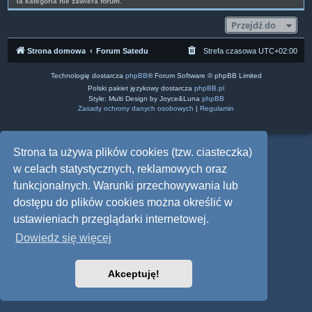
Ta kategoria nie zawiera forum.
Przejdź do
Strona domowa
Forum Satedu
Strefa czasowa
UTC+02:00
Technologię dostarcza
phpBB
® Forum Software © phpBB Limited
Polski pakiet językowy dostarcza
phpBB.pl
Style: Multi Design by Joyce&Luna
phpBB
Zasady ochrony danych osobowych
|
Regulamin
Strona ta używa plików cookies (tzw. ciasteczka)
w celach statystycznych, reklamowych oraz
funkcjonalnych. Warunki przechowywania lub
dostępu do plików cookies można określić w
ustawieniach przeglądarki internetowej.
Dowiedz się więcej
Akceptuję!