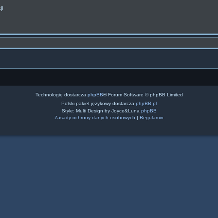
ji
Technologię dostarcza
phpBB
® Forum Software © phpBB Limited
Polski pakiet językowy dostarcza
phpBB.pl
Style: Multi Design by Joyce&Luna
phpBB
Zasady ochrony danych osobowych
|
Regulamin