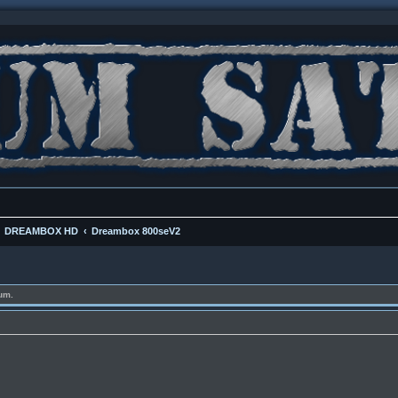
DREAMBOX HD
Dreambox 800seV2
um.