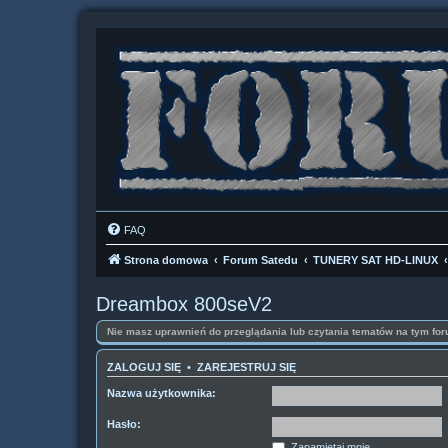
FAQ
Strona domowa
Forum Satedu
TUNERY SAT HD-LINUX
Dreambox 800seV2
Nie masz uprawnień do przeglądania lub czytania tematów na tym for
ZALOGUJ SIĘ
•
ZAREJESTRUJ SIĘ
Nazwa użytkownika:
Hasło:
Zapamiętaj mnie