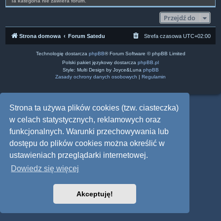
Ta kategoria nie zawiera forum.
Przejdź do
Strona domowa
Forum Satedu
Strefa czasowa
UTC+02:00
Technologię dostarcza
phpBB
® Forum Software © phpBB Limited
Polski pakiet językowy dostarcza
phpBB.pl
Style: Multi Design by Joyce&Luna
phpBB
Zasady ochrony danych osobowych
|
Regulamin
Strona ta używa plików cookies (tzw. ciasteczka)
w celach statystycznych, reklamowych oraz
funkcjonalnych. Warunki przechowywania lub
dostępu do plików cookies można określić w
ustawieniach przeglądarki internetowej.
Dowiedz się więcej
Akceptuję!