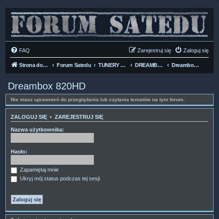
FAQ
Zarejestruj się
Zaloguj się
Strona domowa
Forum Satedu
TUNERY SAT HD-LINUX
DREAMBOX HD
Dreambox 820HD
Dreambox 820HD
Nie masz uprawnień do przeglądania lub czytania tematów na tym forum.
ZALOGUJ SIĘ
•
ZAREJESTRUJ SIĘ
Nazwa użytkownika:
Hasło:
Zapamiętaj mnie
Ukryj mój status podczas tej sesji