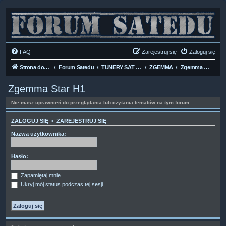
FAQ
Zarejestruj się
Zaloguj się
Strona domowa
Forum Satedu
TUNERY SAT HD-LINUX
ZGEMMA
Zgemma Star H1
Zgemma Star H1
Nie masz uprawnień do przeglądania lub czytania tematów na tym forum.
ZALOGUJ SIĘ
•
ZAREJESTRUJ SIĘ
Nazwa użytkownika:
Hasło:
Zapamiętaj mnie
Ukryj mój status podczas tej sesji