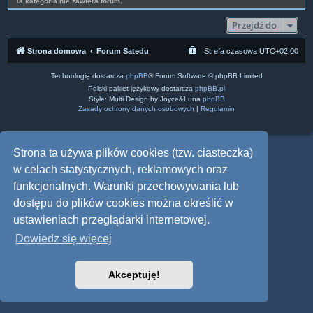
Ta kategoria nie zawiera forum.
Przejdź do
Strona domowa
Forum Satedu
Strefa czasowa
UTC+02:00
Technologię dostarcza
phpBB
® Forum Software © phpBB Limited
Polski pakiet językowy dostarcza
phpBB.pl
Style: Multi Design by Joyce&Luna
phpBB
Zasady ochrony danych osobowych
|
Regulamin
Strona ta używa plików cookies (tzw. ciasteczka)
w celach statystycznych, reklamowych oraz
funkcjonalnych. Warunki przechowywania lub
dostępu do plików cookies można określić w
ustawieniach przeglądarki internetowej.
Dowiedz się więcej
Akceptuję!