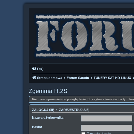
FAQ
Strona domowa
Forum Satedu
TUNERY SAT HD-LINUX
Zgemma H.2S
Nie masz uprawnień do przeglądania lub czytania tematów na tym for
ZALOGUJ SIĘ
•
ZAREJESTRUJ SIĘ
Nazwa użytkownika:
Hasło:
Zapamiętaj mnie