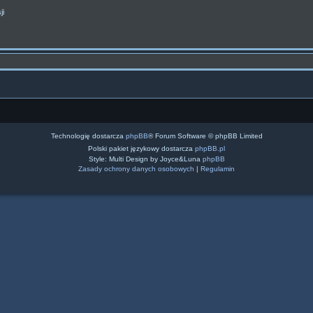
ji
Technologię dostarcza
phpBB
® Forum Software © phpBB Limited
Polski pakiet językowy dostarcza
phpBB.pl
Style: Multi Design by Joyce&Luna
phpBB
Zasady ochrony danych osobowych
|
Regulamin