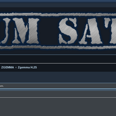
ZGEMMA
Zgemma H.2S
um.