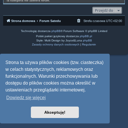
Ta kategoria nie zawiera forum.
Przejdź do
Strona domowa
Forum Satedu
Strefa czasowa
UTC+02:00
Technologię dostarcza
phpBB
® Forum Software © phpBB Limited
Polski pakiet językowy dostarcza
phpBB.pl
Style: Multi Design by Joyce&Luna
phpBB
Zasady ochrony danych osobowych
|
Regulamin
Strona ta używa plików cookies (tzw. ciasteczka)
w celach statystycznych, reklamowych oraz
funkcjonalnych. Warunki przechowywania lub
dostępu do plików cookies można określić w
ustawieniach przeglądarki internetowej.
Dowiedz się więcej
Akceptuję!