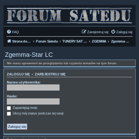
FAQ
Zarejestruj się
Zaloguj się
Strona domowa
Forum Satedu
TUNERY SAT HD-LINUX
ZGEMMA
Zgemma-Star LC
Zgemma-Star LC
Nie masz uprawnień do przeglądania lub czytania tematów na tym forum.
ZALOGUJ SIĘ
•
ZAREJESTRUJ SIĘ
Nazwa użytkownika:
Hasło:
Zapamiętaj mnie
Ukryj mój status podczas tej sesji