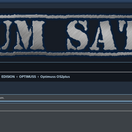
EDISION
OPTIMUSS
Optimuss OS2plus
um.