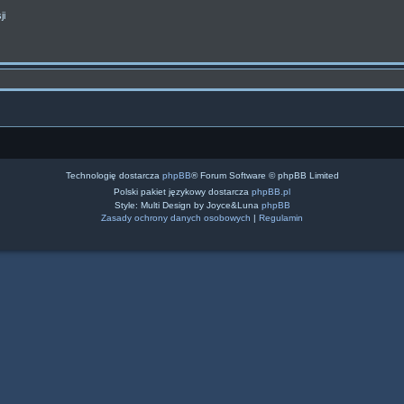
ji
Technologię dostarcza
phpBB
® Forum Software © phpBB Limited
Polski pakiet językowy dostarcza
phpBB.pl
Style: Multi Design by Joyce&Luna
phpBB
Zasady ochrony danych osobowych
|
Regulamin