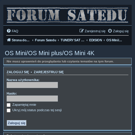
FAQ
Zarejestruj się
Zaloguj się
Strona domowa
Forum Satedu
TUNERY SAT HD-LINUX
EDISION
OS Mini/OS Mini plus/OS Mini 4K
OS Mini/OS Mini plus/OS Mini 4K
Nie masz uprawnień do przeglądania lub czytania tematów na tym forum.
ZALOGUJ SIĘ
•
ZAREJESTRUJ SIĘ
Nazwa użytkownika:
Hasło:
Zapamiętaj mnie
Ukryj mój status podczas tej sesji