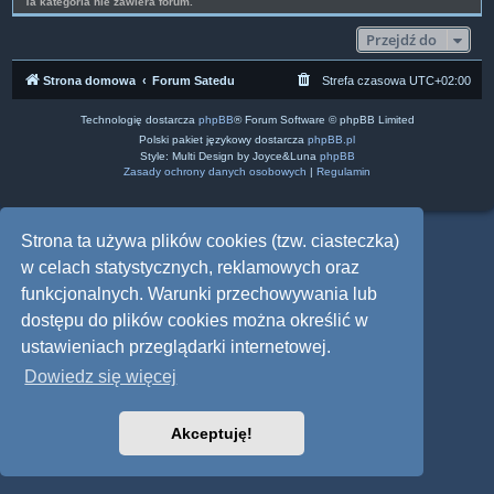
Ta kategoria nie zawiera forum.
Przejdź do
Strona domowa
Forum Satedu
Strefa czasowa
UTC+02:00
Technologię dostarcza
phpBB
® Forum Software © phpBB Limited
Polski pakiet językowy dostarcza
phpBB.pl
Style: Multi Design by Joyce&Luna
phpBB
Zasady ochrony danych osobowych
|
Regulamin
Strona ta używa plików cookies (tzw. ciasteczka)
w celach statystycznych, reklamowych oraz
funkcjonalnych. Warunki przechowywania lub
dostępu do plików cookies można określić w
ustawieniach przeglądarki internetowej.
Dowiedz się więcej
Akceptuję!