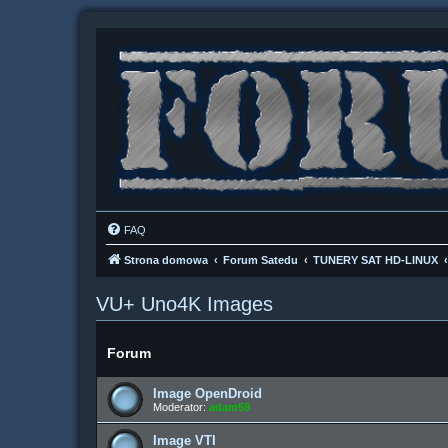
FAQ
Strona domowa
Forum Satedu
TUNERY SAT HD-LINUX
VU+ Uno4K Images
Forum
Image OpenDroid
Moderator:
adam59
Image VTI