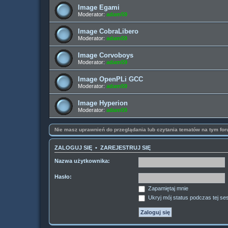
Image Egami
Moderator:
adam59
Image CobraLibero
Moderator:
adam59
Image Corvoboys
Moderator:
adam59
Image OpenPLi GCC
Moderator:
adam59
Image Hyperion
Moderator:
adam59
Nie masz uprawnień do przeglądania lub czytania tematów na tym for
ZALOGUJ SIĘ
•
ZAREJESTRUJ SIĘ
Nazwa użytkownika:
Hasło:
Zapamiętaj mnie
Ukryj mój status podczas tej ses