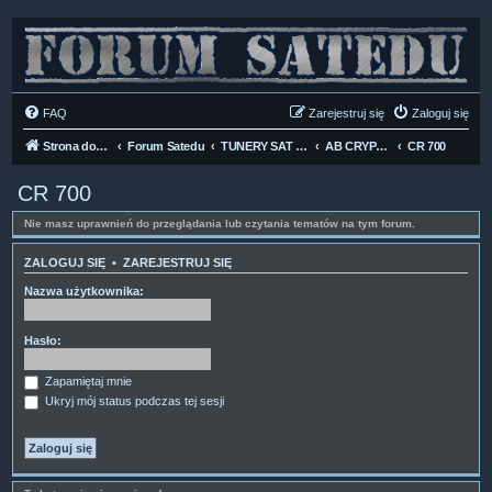
FAQ
Zarejestruj się
Zaloguj się
Strona domowa
Forum Satedu
TUNERY SAT HD-LINUX
AB CRYPTOBOX
CR 700
CR 700
Nie masz uprawnień do przeglądania lub czytania tematów na tym forum.
ZALOGUJ SIĘ
•
ZAREJESTRUJ SIĘ
Nazwa użytkownika:
Hasło:
Zapamiętaj mnie
Ukryj mój status podczas tej sesji