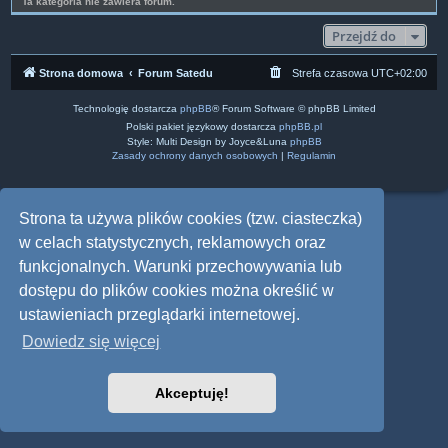
Ta kategoria nie zawiera forum.
Przejdź do
Strona domowa
Forum Satedu
Strefa czasowa
UTC+02:00
Technologię dostarcza
phpBB
® Forum Software © phpBB Limited
Polski pakiet językowy dostarcza
phpBB.pl
Style: Multi Design by Joyce&Luna
phpBB
Zasady ochrony danych osobowych
|
Regulamin
Strona ta używa plików cookies (tzw. ciasteczka)
w celach statystycznych, reklamowych oraz
funkcjonalnych. Warunki przechowywania lub
dostępu do plików cookies można określić w
ustawieniach przeglądarki internetowej.
Dowiedz się więcej
Akceptuję!