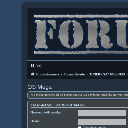
FAQ
Strona domowa
Forum Satedu
TUNERY SAT HD-LINUX
OS Mega
Nie masz uprawnień do przeglądania lub czytania tematów na tym for
ZALOGUJ SIĘ
•
ZAREJESTRUJ SIĘ
Nazwa użytkownika:
Hasło:
Zapamiętaj mnie