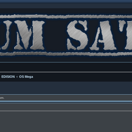
EDISION
OS Mega
um.