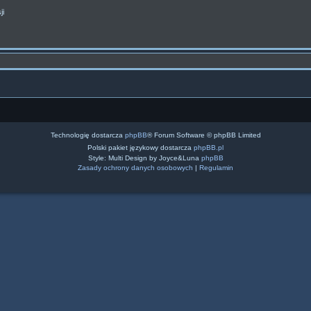
ji
Technologię dostarcza
phpBB
® Forum Software © phpBB Limited
Polski pakiet językowy dostarcza
phpBB.pl
Style: Multi Design by Joyce&Luna
phpBB
Zasady ochrony danych osobowych
|
Regulamin