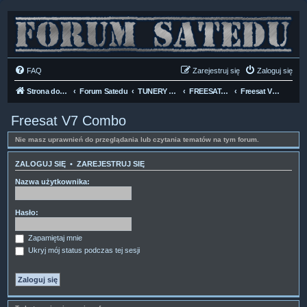
FAQ
Zarejestruj się
Zaloguj się
Strona domowa
Forum Satedu
TUNERY SAT HD-LINUX
FREESAT-GTMEDIA
Freesat V7 Combo
Freesat V7 Combo
Nie masz uprawnień do przeglądania lub czytania tematów na tym forum.
ZALOGUJ SIĘ
•
ZAREJESTRUJ SIĘ
Nazwa użytkownika:
Hasło:
Zapamiętaj mnie
Ukryj mój status podczas tej sesji