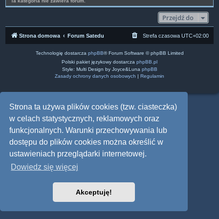
Ta kategoria nie zawiera forum.
Przejdź do
Strona domowa
Forum Satedu
Strefa czasowa
UTC+02:00
Technologię dostarcza
phpBB
® Forum Software © phpBB Limited
Polski pakiet językowy dostarcza
phpBB.pl
Style: Multi Design by Joyce&Luna
phpBB
Zasady ochrony danych osobowych
|
Regulamin
Strona ta używa plików cookies (tzw. ciasteczka)
w celach statystycznych, reklamowych oraz
funkcjonalnych. Warunki przechowywania lub
dostępu do plików cookies można określić w
ustawieniach przeglądarki internetowej.
Dowiedz się więcej
Akceptuję!