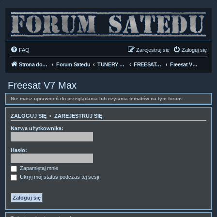
FAQ
Zarejestruj się
Zaloguj się
Strona domowa
Forum Satedu
TUNERY SAT HD-LINUX
FREESAT-GTMEDIA
Freesat V7 Max
Freesat V7 Max
Nie masz uprawnień do przeglądania lub czytania tematów na tym forum.
ZALOGUJ SIĘ
•
ZAREJESTRUJ SIĘ
Nazwa użytkownika:
Hasło:
Zapamiętaj mnie
Ukryj mój status podczas tej sesji