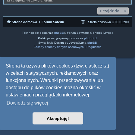
Ta kategoria nie zawiera forum.
Przejdź do
Strona domowa
Forum Satedu
Strefa czasowa
UTC+02:00
Technologię dostarcza
phpBB
® Forum Software © phpBB Limited
Polski pakiet językowy dostarcza
phpBB.pl
Style: Multi Design by Joyce&Luna
phpBB
Zasady ochrony danych osobowych
|
Regulamin
Strona ta używa plików cookies (tzw. ciasteczka)
w celach statystycznych, reklamowych oraz
funkcjonalnych. Warunki przechowywania lub
dostępu do plików cookies można określić w
ustawieniach przeglądarki internetowej.
Dowiedz się więcej
Akceptuję!