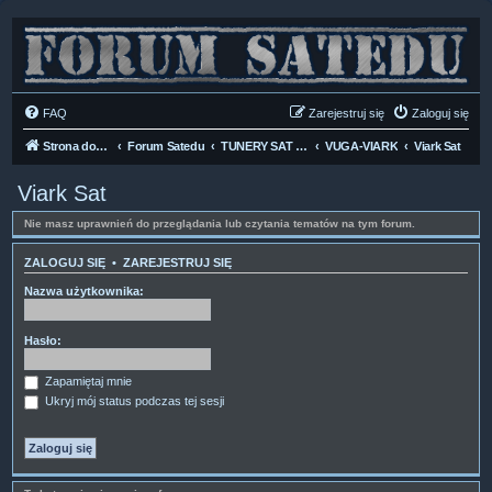
FAQ
Zarejestruj się
Zaloguj się
Strona domowa
Forum Satedu
TUNERY SAT HD-LINUX
VUGA-VIARK
Viark Sat
Viark Sat
Nie masz uprawnień do przeglądania lub czytania tematów na tym forum.
ZALOGUJ SIĘ
•
ZAREJESTRUJ SIĘ
Nazwa użytkownika:
Hasło:
Zapamiętaj mnie
Ukryj mój status podczas tej sesji