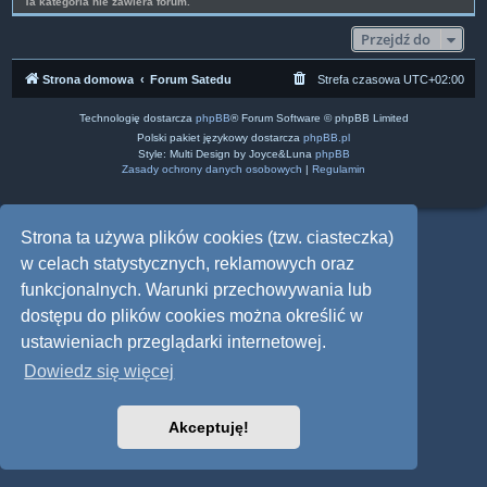
Ta kategoria nie zawiera forum.
Przejdź do
Strona domowa
Forum Satedu
Strefa czasowa
UTC+02:00
Technologię dostarcza
phpBB
® Forum Software © phpBB Limited
Polski pakiet językowy dostarcza
phpBB.pl
Style: Multi Design by Joyce&Luna
phpBB
Zasady ochrony danych osobowych
|
Regulamin
Strona ta używa plików cookies (tzw. ciasteczka)
w celach statystycznych, reklamowych oraz
funkcjonalnych. Warunki przechowywania lub
dostępu do plików cookies można określić w
ustawieniach przeglądarki internetowej.
Dowiedz się więcej
Akceptuję!