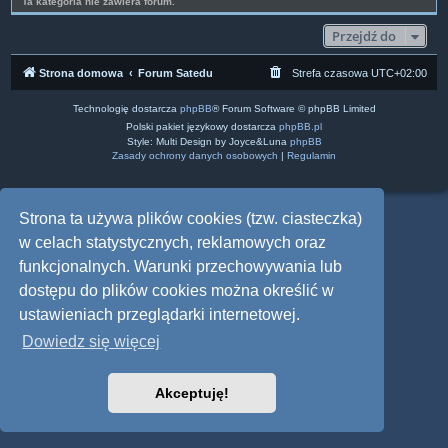
Ta kategoria nie zawiera forum.
Przejdź do
Strona domowa
Forum Satedu
Strefa czasowa
UTC+02:00
Technologię dostarcza
phpBB
® Forum Software © phpBB Limited
Polski pakiet językowy dostarcza
phpBB.pl
Style: Multi Design by Joyce&Luna
phpBB
Zasady ochrony danych osobowych
|
Regulamin
Strona ta używa plików cookies (tzw. ciasteczka)
w celach statystycznych, reklamowych oraz
funkcjonalnych. Warunki przechowywania lub
dostępu do plików cookies można określić w
ustawieniach przeglądarki internetowej.
Dowiedz się więcej
Akceptuję!