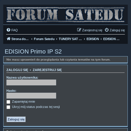
FAQ
Zarejestruj się
Zaloguj się
Strona domowa
Forum Satedu
TUNERY SAT HD-LINUX
EDISION
EDISION Primo IP S2
EDISION Primo IP S2
Nie masz uprawnień do przeglądania lub czytania tematów na tym forum.
ZALOGUJ SIĘ
•
ZAREJESTRUJ SIĘ
Nazwa użytkownika:
Hasło:
Zapamiętaj mnie
Ukryj mój status podczas tej sesji