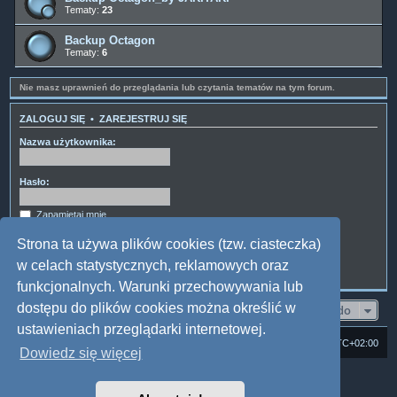
Tematy:
23
Backup Octagon
Tematy:
6
Nie masz uprawnień do przeglądania lub czytania tematów na tym forum.
ZALOGUJ SIĘ
•
ZAREJESTRUJ SIĘ
Nazwa użytkownika:
Hasło:
Zapamiętaj mnie
Ukryj mój status podczas tej sesji
Strona ta używa plików cookies (tzw. ciasteczka)
w celach statystycznych, reklamowych oraz
funkcjonalnych. Warunki przechowywania lub
dostępu do plików cookies można określić w
Przejdź do
ustawieniach przeglądarki internetowej.
Strona domowa
Forum Satedu
Strefa czasowa
UTC+02:00
Dowiedz się więcej
Technologię dostarcza
phpBB
® Forum Software © phpBB Limited
Polski pakiet językowy dostarcza
phpBB.pl