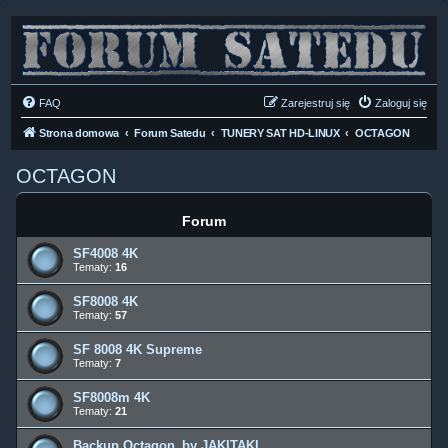
FAQ
Zarejestruj się
Zaloguj się
Strona domowa
Forum Satedu
TUNERY SAT HD-LINUX
OCTAGON
OCTAGON
Forum
SF4008 4K
Tematy:
16
SF8008 4K
Tematy:
57
SF 8008 4K Supreme
Tematy:
7
SF8008m 4K
Tematy:
21
Backup Octagon_by JAKITAKI