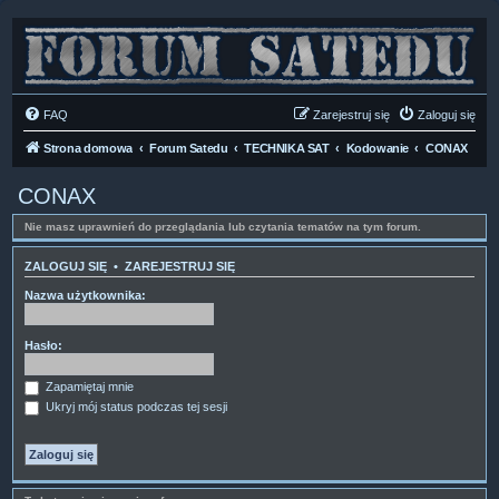
FAQ
Zarejestruj się
Zaloguj się
Strona domowa
Forum Satedu
TECHNIKA SAT
Kodowanie
CONAX
CONAX
Nie masz uprawnień do przeglądania lub czytania tematów na tym forum.
ZALOGUJ SIĘ
•
ZAREJESTRUJ SIĘ
Nazwa użytkownika:
Hasło:
Zapamiętaj mnie
Ukryj mój status podczas tej sesji