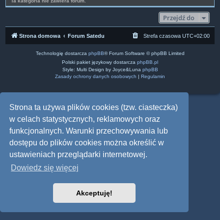
Ta kategoria nie zawiera forum.
Przejdź do
Strona domowa
Forum Satedu
Strefa czasowa
UTC+02:00
Technologię dostarcza
phpBB
® Forum Software © phpBB Limited
Polski pakiet językowy dostarcza
phpBB.pl
Style: Multi Design by Joyce&Luna
phpBB
Zasady ochrony danych osobowych
|
Regulamin
Strona ta używa plików cookies (tzw. ciasteczka)
w celach statystycznych, reklamowych oraz
funkcjonalnych. Warunki przechowywania lub
dostępu do plików cookies można określić w
ustawieniach przeglądarki internetowej.
Dowiedz się więcej
Akceptuję!