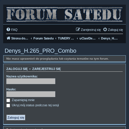
FAQ
Zarejestruj się
Zaloguj się
Strona domowa
Forum Satedu
TUNERY SAT HD-LINUX
uClan/Denys HD H.265
Denys_H.265_PRO_Combo
Denys_H.265_PRO_Combo
Nie masz uprawnień do przeglądania lub czytania tematów na tym forum.
ZALOGUJ SIĘ
•
ZAREJESTRUJ SIĘ
Nazwa użytkownika:
Hasło:
Zapamiętaj mnie
Ukryj mój status podczas tej sesji