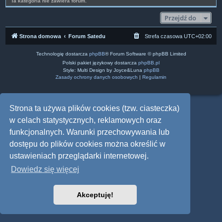
Ta kategoria nie zawiera forum.
Przejdź do
Strona domowa
Forum Satedu
Strefa czasowa
UTC+02:00
Technologię dostarcza
phpBB
® Forum Software © phpBB Limited
Polski pakiet językowy dostarcza
phpBB.pl
Style: Multi Design by Joyce&Luna
phpBB
Zasady ochrony danych osobowych
|
Regulamin
Strona ta używa plików cookies (tzw. ciasteczka)
w celach statystycznych, reklamowych oraz
funkcjonalnych. Warunki przechowywania lub
dostępu do plików cookies można określić w
ustawieniach przeglądarki internetowej.
Dowiedz się więcej
Akceptuję!