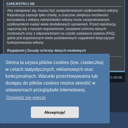
ZAREJESTRUJ SIĘ
Aby zalogować się, musisz być zarejestrowanym użytkownikiem witryny.
Rejestracja zajmuje tylko chwilę, a znacznie zwiększa możliwości
korzystania z witryny. Administrator witryny może zarejestrowanym
użytkownikom nadać wiele dodatkowych uprawnień. Przed rejestracją
zapoznaj się z naszym regulaminem, zasadami ochrony danych
osobowych oraz z odpowiedziami na często zadawane pytania (FAQ),
gdzie jest wyjaśnionych wiele podstawowych zagadnień dotyczących
funkcjonowania witryny.
Regulamin
|
Zasady ochrony danych osobowych
Strona ta używa plików cookies (tzw. ciasteczka)
Zarejestruj się
w celach statystycznych, reklamowych oraz
funkcjonalnych. Warunki przechowywania lub
Strona domowa
Forum Satedu
Strefa czasowa
UTC+02:00
dostępu do plików cookies można określić w
Technologię dostarcza
phpBB
® Forum Software © phpBB Limited
ustawieniach przeglądarki internetowej.
Polski pakiet językowy dostarcza
phpBB.pl
Dowiedz się więcej
Style: Multi Design by Joyce&Luna
phpBB
Zasady ochrony danych osobowych
|
Regulamin
Akceptuję!