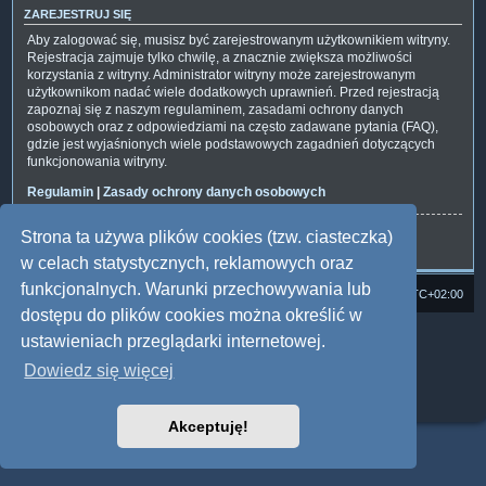
ZAREJESTRUJ SIĘ
Aby zalogować się, musisz być zarejestrowanym użytkownikiem witryny.
Rejestracja zajmuje tylko chwilę, a znacznie zwiększa możliwości
korzystania z witryny. Administrator witryny może zarejestrowanym
użytkownikom nadać wiele dodatkowych uprawnień. Przed rejestracją
zapoznaj się z naszym regulaminem, zasadami ochrony danych
osobowych oraz z odpowiedziami na często zadawane pytania (FAQ),
gdzie jest wyjaśnionych wiele podstawowych zagadnień dotyczących
funkcjonowania witryny.
Regulamin
|
Zasady ochrony danych osobowych
Strona ta używa plików cookies (tzw. ciasteczka)
Zarejestruj się
w celach statystycznych, reklamowych oraz
funkcjonalnych. Warunki przechowywania lub
Strona domowa
Forum Satedu
Strefa czasowa
UTC+02:00
dostępu do plików cookies można określić w
Technologię dostarcza
phpBB
® Forum Software © phpBB Limited
ustawieniach przeglądarki internetowej.
Polski pakiet językowy dostarcza
phpBB.pl
Dowiedz się więcej
Style: Multi Design by Joyce&Luna
phpBB
Zasady ochrony danych osobowych
|
Regulamin
Akceptuję!