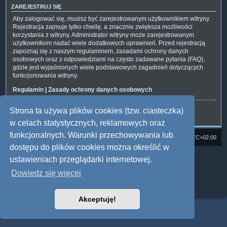
ZAREJESTRUJ SIĘ
Aby zalogować się, musisz być zarejestrowanym użytkownikiem witryny.
Rejestracja zajmuje tylko chwilę, a znacznie zwiększa możliwości
korzystania z witryny. Administrator witryny może zarejestrowanym
użytkownikom nadać wiele dodatkowych uprawnień. Przed rejestracją
zapoznaj się z naszym regulaminem, zasadami ochrony danych
osobowych oraz z odpowiedziami na często zadawane pytania (FAQ),
gdzie jest wyjaśnionych wiele podstawowych zagadnień dotyczących
funkcjonowania witryny.
Regulamin
|
Zasady ochrony danych osobowych
Strona ta używa plików cookies (tzw. ciasteczka)
Zarejestruj się
w celach statystycznych, reklamowych oraz
funkcjonalnych. Warunki przechowywania lub
Strona domowa
Forum Satedu
Strefa czasowa
UTC+02:00
dostępu do plików cookies można określić w
Technologię dostarcza
phpBB
® Forum Software © phpBB Limited
ustawieniach przeglądarki internetowej.
Polski pakiet językowy dostarcza
phpBB.pl
Dowiedz się więcej
Style: Multi Design by Joyce&Luna
phpBB
Zasady ochrony danych osobowych
|
Regulamin
Akceptuję!