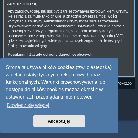
ZAREJESTRUJ SIĘ
Aby zalogować się, musisz być zarejestrowanym użytkownikiem witryny.
Rejestracja zajmuje tylko chwilę, a znacznie zwiększa możliwości
korzystania z witryny. Administrator witryny może zarejestrowanym
użytkownikom nadać wiele dodatkowych uprawnień. Przed rejestracją
zapoznaj się z naszym regulaminem, zasadami ochrony danych
osobowych oraz z odpowiedziami na często zadawane pytania (FAQ),
gdzie jest wyjaśnionych wiele podstawowych zagadnień dotyczących
funkcjonowania witryny.
Regulamin
|
Zasady ochrony danych osobowych
Strona ta używa plików cookies (tzw. ciasteczka)
Zarejestruj się
w celach statystycznych, reklamowych oraz
funkcjonalnych. Warunki przechowywania lub
Strona domowa
Forum Satedu
Strefa czasowa
UTC+02:00
dostępu do plików cookies można określić w
Technologię dostarcza
phpBB
® Forum Software © phpBB Limited
ustawieniach przeglądarki internetowej.
Polski pakiet językowy dostarcza
phpBB.pl
Dowiedz się więcej
Style: Multi Design by Joyce&Luna
phpBB
Zasady ochrony danych osobowych
|
Regulamin
Akceptuję!