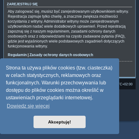
ZAREJESTRUJ SIĘ
Aby zalogować się, musisz być zarejestrowanym użytkownikiem witryny.
Rejestracja zajmuje tylko chwilę, a znacznie zwiększa możliwości
korzystania z witryny. Administrator witryny może zarejestrowanym
użytkownikom nadać wiele dodatkowych uprawnień. Przed rejestracją
zapoznaj się z naszym regulaminem, zasadami ochrony danych
osobowych oraz z odpowiedziami na często zadawane pytania (FAQ),
gdzie jest wyjaśnionych wiele podstawowych zagadnień dotyczących
funkcjonowania witryny.
Regulamin
|
Zasady ochrony danych osobowych
Strona ta używa plików cookies (tzw. ciasteczka)
Zarejestruj się
w celach statystycznych, reklamowych oraz
funkcjonalnych. Warunki przechowywania lub
Strona domowa
Forum Satedu
Strefa czasowa
UTC+02:00
dostępu do plików cookies można określić w
Technologię dostarcza
phpBB
® Forum Software © phpBB Limited
ustawieniach przeglądarki internetowej.
Polski pakiet językowy dostarcza
phpBB.pl
Dowiedz się więcej
Style: Multi Design by Joyce&Luna
phpBB
Zasady ochrony danych osobowych
|
Regulamin
Akceptuję!