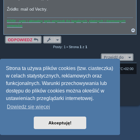
Źródło: mail od Vectry.
KODI - opis i aktualny spis wtyczek do legalnych, płatnych i darmowych
serwisów
N
a
g
ODPOWIEDZ
ó
Posty: 1 • Strona
1
z
1
r
ę
Przejdź do
Strona ta używa plików cookies (tzw. ciasteczka)
Strona domowa
Forum Satedu
Strefa czasowa
UTC+02:00
w celach statystycznych, reklamowych oraz
Technologię dostarcza
phpBB
® Forum Software © phpBB Limited
funkcjonalnych. Warunki przechowywania lub
Polski pakiet językowy dostarcza
phpBB.pl
dostępu do plików cookies można określić w
Style: Multi Design by Joyce&Luna
phpBB
Zasady ochrony danych osobowych
|
Regulamin
ustawieniach przeglądarki internetowej.
Dowiedz się więcej
Akceptuję!