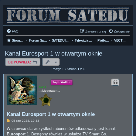
FAQ
Zarejestruj się
Zaloguj się
Strona domowa
Forum Satedu
SATEDU INFO
Telewizja Kablowa DVB-C
Platformy Kablowe
VECTRA
Kanał Eurosport 1 w otwartym oknie
ODPOWIEDZ
Posty: 1 • Strona
1
z
1
Topic Author
Zuzia
..::Moderator::..
Kanał Eurosport 1 w otwartym oknie
P
05 cze 2024, 10:33
o
s
W czerwcu dla wszystkich abonentów odkodowany jest kanał:
t
Eurosport 1
. Dostępny również w usłudze TV Smart Go.