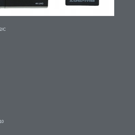
2/C
10