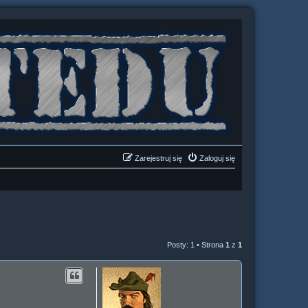
Zarejestruj się
Zaloguj się
Posty: 1 • Strona
1
z
1