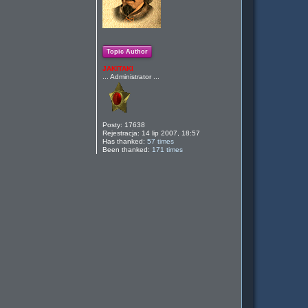
Topic Author
JAKITAKI
... Administrator ...
Posty:
17638
Rejestracja:
14 lip 2007, 18:57
Has thanked:
57 times
Been thanked:
171 times