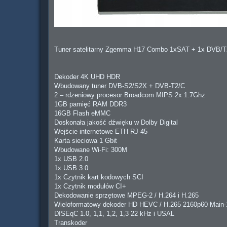
Tuner satelitarny Zgemma H17 Combo 1xSAT + 1x DVB/T
Dekoder 4K UHD HDR
Wbudowany tuner DVB-S2/S2X + DVB-T2/C
2 – rdzeniowy procesor Broadcom MIPS 2x 1.7Ghz
1GB pamięć RAM DDR3
16GB Flash eMMC
Doskonała jakość dźwięku w Dolby Digital
Wejście internetowe ETH RJ-45
Karta sieciowa 1 Gbit
Wbudowane Wi-Fi: 300M
1x USB 2.0
1x USB 3.0
1x Czytnik kart kodowych SCI
1x Czytnik modułów CI+
Dekodowanie sprzętowe MPEG-2 / H.264 i H.265
Wieloformatowy dekoder HD HEVC / H.265 2160p60 Main-
DISEqC 1.0, 1,1, 1,2, 1,3 22 kHz i USAL
Transkoder