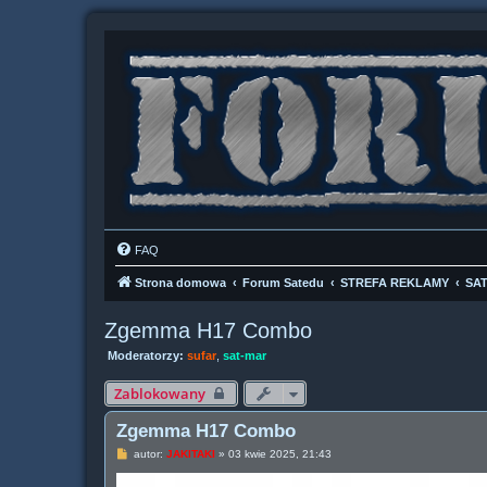
FAQ
Strona domowa
Forum Satedu
STREFA REKLAMY
SA
Zgemma H17 Combo
Moderatorzy:
sufar
,
sat-mar
Zablokowany
Zgemma H17 Combo
P
autor:
JAKITAKI
»
03 kwie 2025, 21:43
o
s