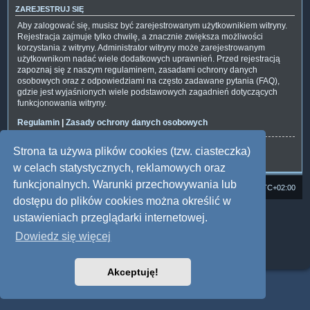
ZAREJESTRUJ SIĘ
Aby zalogować się, musisz być zarejestrowanym użytkownikiem witryny.
Rejestracja zajmuje tylko chwilę, a znacznie zwiększa możliwości
korzystania z witryny. Administrator witryny może zarejestrowanym
użytkownikom nadać wiele dodatkowych uprawnień. Przed rejestracją
zapoznaj się z naszym regulaminem, zasadami ochrony danych
osobowych oraz z odpowiedziami na często zadawane pytania (FAQ),
gdzie jest wyjaśnionych wiele podstawowych zagadnień dotyczących
funkcjonowania witryny.
Regulamin
|
Zasady ochrony danych osobowych
Strona ta używa plików cookies (tzw. ciasteczka)
Zarejestruj się
w celach statystycznych, reklamowych oraz
funkcjonalnych. Warunki przechowywania lub
Strona domowa
Forum Satedu
Strefa czasowa
UTC+02:00
dostępu do plików cookies można określić w
Technologię dostarcza
phpBB
® Forum Software © phpBB Limited
ustawieniach przeglądarki internetowej.
Polski pakiet językowy dostarcza
phpBB.pl
Dowiedz się więcej
Style: Multi Design by Joyce&Luna
phpBB
Zasady ochrony danych osobowych
|
Regulamin
Akceptuję!